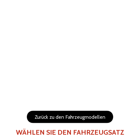
ABBRECHEN
WIEDERHERSTELLEN
Hilfe
Menu
Die Elemente (Texte und Logo) sind verschiebbar und in
der Größe veränderbar.
Seiten des Fahrzeugs
Rückseite des Fahrzeugs
Zurück zu den Fahrzeugmodellen
WÄHLEN SIE DEN FAHRZEUGSATZ