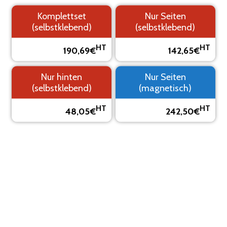
Komplettset
Nur Seiten
(selbstklebend)
(selbstklebend)
1.
2. Logo
3. Text
4.
HT
HT
190,69€
142,65€
Hintergrund
Übersicht
Nur hinten
Nur Seiten
SEHEN SIE SICH IHRE KLEBEMARKIERUNG IN EINER
(selbstklebend)
(magnetisch)
VORSCHAU AN
Das Visual ist eine Vorschau, es kann vom Endergebnis
HT
HT
48,05€
242,50€
abweichen.