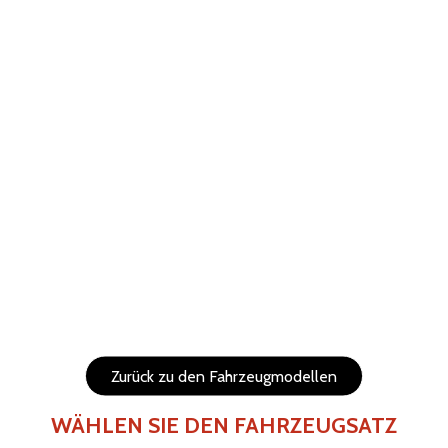
ABBRECHEN
WIEDERHERSTELLEN
Hilfe
Menu
Die Elemente (Texte und Logo) sind verschiebbar und in
der Größe veränderbar.
Seiten des Fahrzeugs
Rückseite des Fahrzeugs
Zurück zu den Fahrzeugmodellen
WÄHLEN SIE DEN FAHRZEUGSATZ