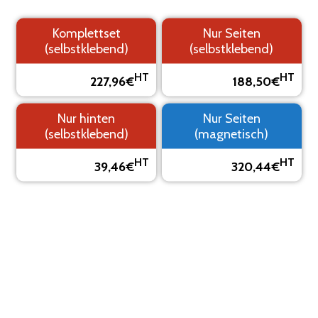
Komplettset
Nur Seiten
(selbstklebend)
(selbstklebend)
1.
2. Logo
3. Text
4.
HT
HT
Hintergrund
Übersicht
227,96€
188,50€
SEHEN SIE SICH IHRE KLEBEMARKIERUNG IN EINER
Nur hinten
Nur Seiten
VORSCHAU AN
(selbstklebend)
(magnetisch)
Das Visual ist eine Vorschau, es kann vom Endergebnis
HT
HT
abweichen.
39,46€
320,44€