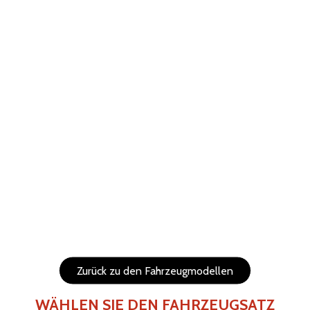
ABBRECHEN
WIEDERHERSTELLEN
Hilfe
Menu
Die Elemente (Texte und Logo) sind verschiebbar und in
der Größe veränderbar.
Seiten des Fahrzeugs
Rückseite des Fahrzeugs
Zurück zu den Fahrzeugmodellen
WÄHLEN SIE DEN FAHRZEUGSATZ