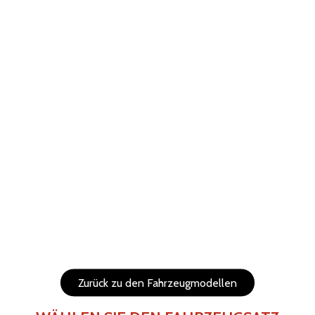
ABBRECHEN
WIEDERHERSTELLEN
Hilfe
Menu
Die Elemente (Texte und Logo) sind verschiebbar und in
der Größe veränderbar.
Seiten des Fahrzeugs
Rückseite des Fahrzeugs
Zurück zu den Fahrzeugmodellen