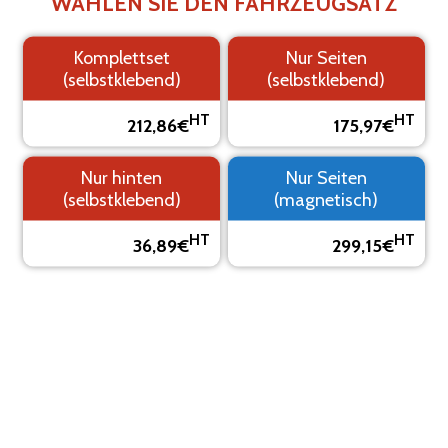
WÄHLEN SIE DEN FAHRZEUGSATZ
Komplettset
Nur Seiten
(selbstklebend)
(selbstklebend)
1.
2. Logo
3. Text
4.
Hintergrund
Übersicht
HT
HT
212,86€
175,97€
SEHEN SIE SICH IHRE KLEBEMARKIERUNG IN EINER
Nur hinten
Nur Seiten
VORSCHAU AN
(selbstklebend)
(magnetisch)
Das Visual ist eine Vorschau, es kann vom Endergebnis
abweichen.
HT
HT
36,89€
299,15€