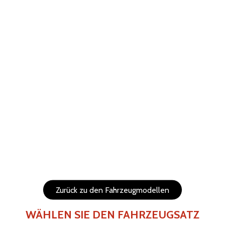
ABBRECHEN
WIEDERHERSTELLEN
Hilfe
Menu
Die Elemente (Texte und Logo) sind verschiebbar und in
der Größe veränderbar.
Seiten des Fahrzeugs
Rückseite des Fahrzeugs
Zurück zu den Fahrzeugmodellen
WÄHLEN SIE DEN FAHRZEUGSATZ