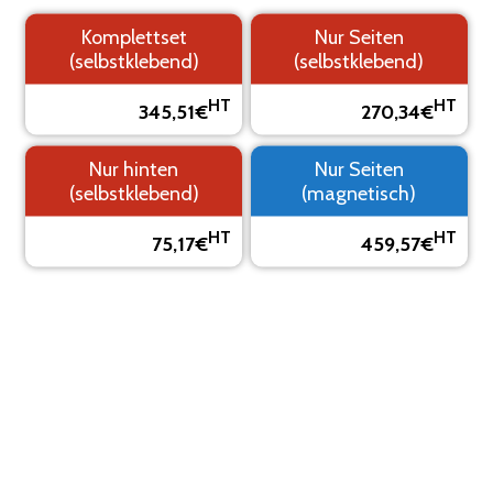
Komplettset
Nur Seiten
(selbstklebend)
(selbstklebend)
1.
2. Logo
3. Text
4.
HT
HT
345,51€
270,34€
Hintergrund
Übersicht
Nur hinten
Nur Seiten
SEHEN SIE SICH IHRE KLEBEMARKIERUNG IN EINER
(selbstklebend)
(magnetisch)
VORSCHAU AN
Das Visual ist eine Vorschau, es kann vom Endergebnis
HT
HT
75,17€
459,57€
abweichen.