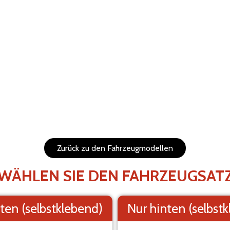
BRECHEN
WIEDERHERSTELLEN
bar und in der Größe
1. Hintergrund
SEHEN SIE SICH IHRE K
Das Visual ist ei
Zurück zu den Fahrzeugmodellen
WÄHLEN SIE DEN FAHRZEUGSAT
ten (selbstklebend)
Nur hinten (selbst