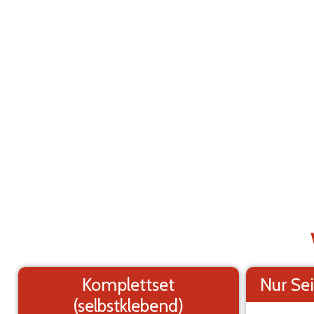
Klebemarkierungen für Nutzfahrzeuge
AB
Mercedes Benz Sprinter L3H3 (2000-2005)
Die Elemente (Texte und Logo) sind verschieb
veränderbar.
Seiten des Fahrzeugs
Rückseite des Fahrzeugs
Komplettset
Nur Sei
(selbstklebend)