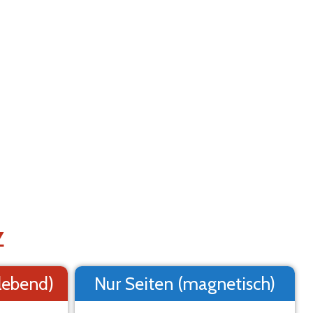
Hilfe
Menu
2. Logo
3. Text
4. Übersicht
LEBEMARKIERUNG IN EINER VORSCHAU AN
ne Vorschau, es kann vom Endergebnis abweichen.
Z
klebend)
Nur Seiten (magnetisch)