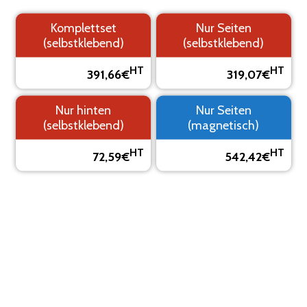
Komplettset
Nur Seiten
(selbstklebend)
(selbstklebend)
1.
2. Logo
3. Text
4.
HT
HT
391,66€
319,07€
Hintergrund
Übersicht
Nur hinten
Nur Seiten
SEHEN SIE SICH IHRE KLEBEMARKIERUNG IN EINER
VORSCHAU AN
(selbstklebend)
(magnetisch)
Das Visual ist eine Vorschau, es kann vom Endergebnis
HT
HT
72,59€
542,42€
abweichen.