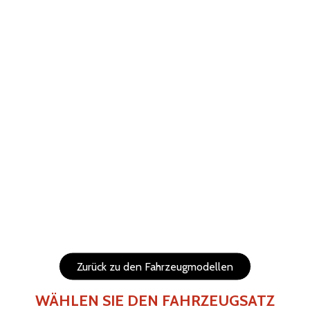
ABBRECHEN
WIEDERHERSTELLEN
Hilfe
Menu
Die Elemente (Texte und Logo) sind verschiebbar und in
der Größe veränderbar.
Seiten des Fahrzeugs
Rückseite des Fahrzeugs
Zurück zu den Fahrzeugmodellen
WÄHLEN SIE DEN FAHRZEUGSATZ