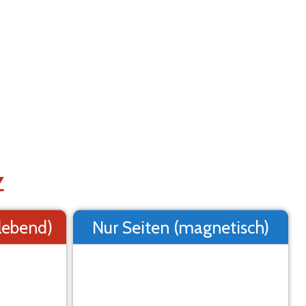
Hilfe
Menu
2. Logo
3. Text
4. Übersicht
LEBEMARKIERUNG IN EINER VORSCHAU AN
ne Vorschau, es kann vom Endergebnis abweichen.
Z
klebend)
Nur Seiten (magnetisch)