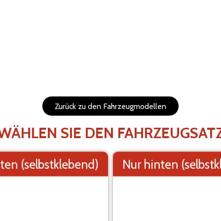
BRECHEN
WIEDERHERSTELLEN
bar und in der Größe
1. Hintergrund
SEHEN SIE SICH IHRE K
Zurück zu den Fahrzeugmodellen
Das Visual ist ei
WÄHLEN SIE DEN FAHRZEUGSAT
ten (selbstklebend)
Nur hinten (selbst