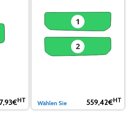
HT
HT
7,93€
559,42€
Wählen Sie