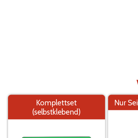
Klebemarkierungen für Nutzfahrzeuge
AB
Opel Movano L4H3 (2010-2021)
Die Elemente (Texte und Logo) sind verschieb
veränderbar.
Seiten des Fahrzeugs
Komplettset
Nur Sei
(selbstklebend)
Rückseite des Fahrzeugs