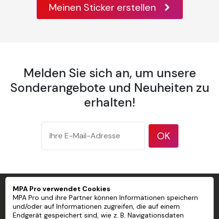
Meinen Sticker erstellen
1 Spachtel zum Andrücken
1 Sprühflasche
1 Tapezierbürste
Personalisierte Tapete PVC-freie
Melden Sie sich an, um unsere
vorgeklebte Wandtapete
Sonderangebote und Neuheiten zu
erhalten!
Breite einer Bahn 600 mm
Überlappung Stoß an Stoß verlegt
OK
Gewicht 175 g/m² nach ISO 536 Testmethode
Dicke 177 µm/7 mil gemäß ISO 534 Testmethode
Opazität 94 % nach dem TAPPI-Testverfahren T 425
MPA Pro verwendet Cookies
MPA PRO SPEZIALIST FÜR PROFESSIONELLE
Helligkeit 83 % gemäß ISO 2470 Testmethode.
MPA Pro und ihre Partner können Informationen speichern
MARKIERUNGEN
und/oder auf Informationen zugreifen, die auf einem
Endgerät gespeichert sind, wie z. B. Navigationsdaten
Finish Matt