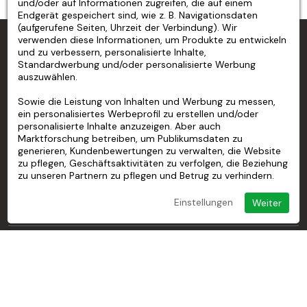
und/oder auf Informationen zugreifen, die auf einem
Schaufenster besuchen können, um etwas zu kaufen
Endgerät gespeichert sind, wie z. B. Navigationsdaten
oder Informationen zu erhalten.
(aufgerufene Seiten, Uhrzeit der Verbindung). Wir
verwenden diese Informationen, um Produkte zu entwickeln
MPA PRO SPEZIALIST FÜR PROFESSIONELLE
Neben der Bereitstellung praktischer Informationen
und zu verbessern, personalisierte Inhalte,
MARKIERUNGEN
Standardwerbung und/oder personalisierte Werbung
kann ein
Schaufenster-Öffnungszeitenaufkleber
auszuwählen.
auch dazu beitragen, das Image eines Unternehmens
MPA PRO
zu stärken, indem er den Kunden zeigt, dass das
Sowie die Leistung von Inhalten und Werbung zu messen,
ein personalisiertes Werbeprofil zu erstellen und/oder
Unternehmen organisiert und professionell ist.
UNSERE DIENSTLEISTUNGEN
personalisierte Inhalte anzuzeigen. Aber auch
Marktforschung betreiben, um Publikumsdaten zu
Darüber hinaus kann ein
Schaufenster-
generieren, Kundenbewertungen zu verwalten, die Website
MEIN KONTO
Öffnungszeitenaufkleber
auch dabei helfen, neue
zu pflegen, Geschäftsaktivitäten zu verfolgen, die Beziehung
zu unseren Partnern zu pflegen und Betrug zu verhindern.
Kunden zu gewinnen, indem er zeigt, dass das
HILFE
Unternehmen zu Zeiten geöffnet ist, die in ihren
Einstellungen
Weiter
Zeitplan passen. Dies kann besonders wichtig für
ÜBER UNS
Geschäfte sein, die sich in Gebieten befinden, die von
Touristen oder Büroarbeitern frequentiert werden.
Schließlich ist es wichtig zu beachten, dass die
Schaufenster-Öffnungszeitenaufkleber
© 2026 MPA Pro
regelmäßig aktualisiert werden müssen, um die