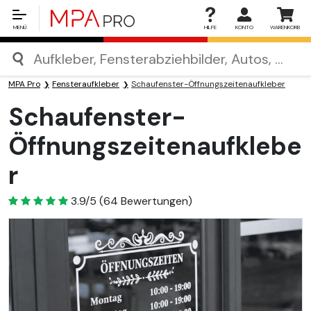
MENÜ
HILFE
KONTO
WARENKORB
MPA Pro
Fensteraufkleber
Schaufenster-Öffnungszeitenaufkleber
Schaufenster-
Öffnungszeitenaufklebe
r
3.9
3.9/5
(
64
Bewertungen)