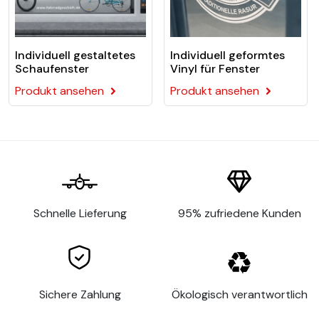
Schaufensters. Dieser wird bei Ihrer Bestellung
nicht berücksichtigt.
Wir empfehlen Ihnen, helle Farben zu verwenden,
da diese in einem Schaufenster besser sichtbar
Individuell gestaltetes
Individuell geformtes
Schaufenster
Vinyl für Fenster
sind (z. B. weißer Text ist besser als schwarzer
Text).
Produkt ansehen
Produkt ansehen
Was ist ein Schaufenster-
Öffnungszeitenaufkleber?
Ein Aufkleber mit Form ist ein effektives Element der
visuellen Kommunikation, das für verschiedene Anlässe
verwendet werden kann. Ob als Dekoration eines
Schnelle Lieferung
95% zufriedene Kunden
Schaufensters, zur Personalisierung eines Autos oder
als Werbeträger - ein Aufkleber in Form bietet viele
Möglichkeiten, die Aufmerksamkeit Ihrer Kunden und
Interessenten zu erregen.
Sichere Zahlung
Ökologisch verantwortlich
Ein Geformter Vinylaufkleber für Fensteraufkleber ist
eine Art Aufkleber, der in eine bestimmte Form