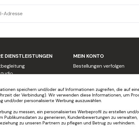
e machen.
klebenden Beschriftung
 in Innenräumen geeignet. Sie können es zur Dekoration Ihres
ein Thema zu gestalten, eine Veranstaltung zu bewerben oder
E DIENSTLEISTUNGEN
MEIN KONTO
ung
verwenden, um Möbel, Schränke, Spiegel, Türen, Wände und
tbegleitung
Bestellungen verfolgen
 oder ein dekoratives Wandgemälde zu erstellen.
studio
HILFE
m Artikel zu
beschriften
und die Aufmerksamkeit auf sie zu 
Grafikdesigner einstellen
ro beschriften. Sie können es auch zur Beschriftung von Sch
Texter einstellen
Installationsvideos
tionen speichern und/oder auf Informationen zugreifen, die auf eine
Uhrzeit der Verbindung). Wir verwenden diese Informationen, um Pro
sionelles Angebot
Häufig gestellte Fragen
ng und/oder personalisierte Werbung auszuwählen.
er werden
Service nach dem Kauf
eschriftzug individuell.
programm
Hilfe vor der Bestellung
bung zu messen, ein personalisiertes Werbeprofil zu erstellen und/od
m Publikumsdaten zu generieren, Kundenbewertungen zu verwalten, 
oring-Programm
be der Beschriftung selbst bestimmen. Sie können auch das Mu
Beziehung zu unseren Partnern zu pflegen und Betrug zu verhindern.
n Schriftzug verwenden möchten, achten Sie beim Kauf auf den