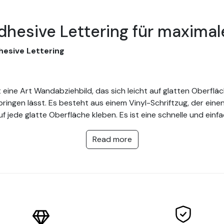
hesive Lettering für maximal
hesive Lettering
t eine Art Wandabziehbild, das sich leicht auf glatten Oberflä
ringen lässt. Es besteht aus einem Vinyl-Schriftzug, der eine
f jede glatte Oberfläche kleben. Es ist eine schnelle und einf
n. Wenn Sie das Lettering neu positionieren oder von der Wan
m die Buchstaben vorsichtig von der Wand zu heben.
Read more
nden Schriftzügen
iese Art von Beschriftung besteht aus Vinyl, das in die Form v
en Schriftzug auf eine glatte Oberfläche zu kleben. Sie eigne
 besteht aus Vinyl, das gegenüber der Oberfläche erhöht wurde.