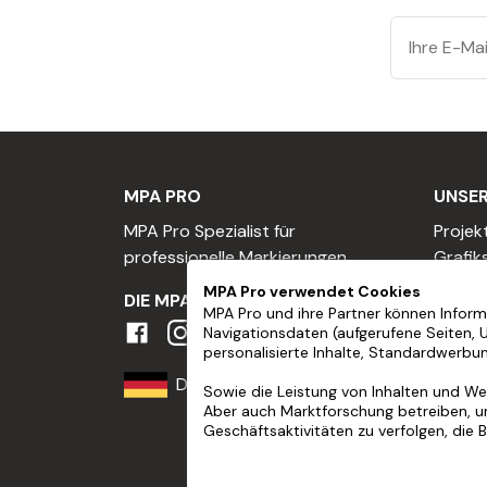
über schädliche Chemikalien oder Farbdämpf
4- Anbringen der selbst
-
Klebeschriftzüge
sind für die Verwendung
verwenden.
Sie können
Klebeschriftzüge
verwenden, um 
MPA PRO
UNSER
- Sie können die
selbstklebende Beschrift
MPA Pro Spezialist für
Projek
verwenden, um ein individuelles Namensschild
professionelle Markierungen
Grafik
- Sie können
Klebeschriftzüge
verwenden, u
Einen 
MPA Pro verwendet Cookies
DIE MPA-GEMEINSCHAFT
oder Schränke in Ihrer Wohnung oder Ihrem Bü
Einen 
MPA Pro und ihre Partner können Informa
verwenden.
Navigationsdaten (aufgerufene Seiten, 
Profes
personalisierte Inhalte, Standardwerbu
Händl
5- Gestalten Sie den Kleb
Deutschland
Treue
Sowie die Leistung von Inhalten und Wer
Aber auch Marktforschung betreiben, u
Spons
- Sie können die Form, die Größe und die Far
Geschäftsaktivitäten zu verfolgen, die 
- Wenn Sie eine bestimmte Schriftart für Ihre