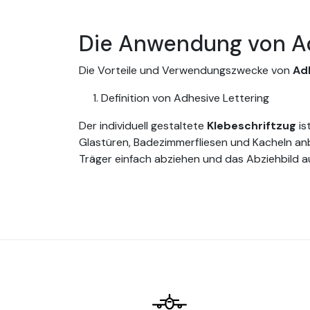
Die Anwendung von Ad
Die Vorteile und Verwendungszwecke von
Ad
Definition von Adhesive Lettering
Der individuell gestaltete
Klebeschriftzug
is
Glastüren, Badezimmerfliesen und Kacheln anb
Träger einfach abziehen und das Abziehbild au
oder ein künstlerisches Wandbild zu erstelle
Spachtel oder ein Buttermesser verwenden, u
2-Typen von selbstklebe
Individuelle geschnittene Beschriftung: D
können das Trägermaterial abziehen, um d
Reliefschrift: Diese Art der Beschriftung
Innenbereich geeignet.