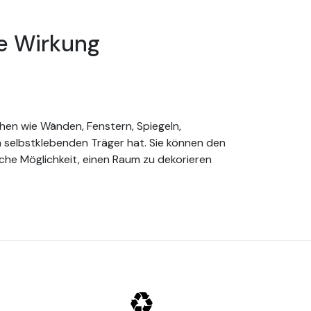
e Wirkung
chen wie Wänden, Fenstern, Spiegeln,
n selbstklebenden Träger hat. Sie können den
ache Möglichkeit, einen Raum zu dekorieren
d entfernen möchten, können Sie einen
on Buchstaben und Zahlen geschnitten ist. Sie
t sich für den Innen- und Außenbereich.
 Diese Art von Beschriftung ist nur für den