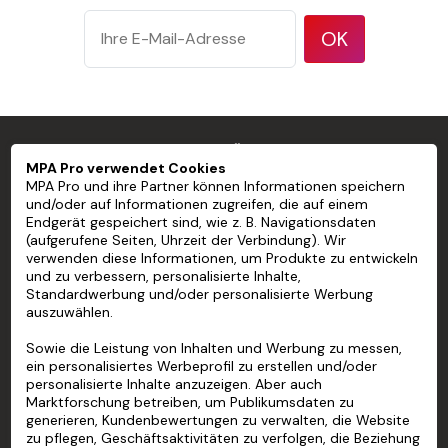
OK
MPA PRO SPEZIALIST FÜR PROFESSIONELLE
MPA Pro verwendet Cookies
MARKIERUNGEN
MPA Pro und ihre Partner können Informationen speichern
und/oder auf Informationen zugreifen, die auf einem
Endgerät gespeichert sind, wie z. B. Navigationsdaten
MPA PRO
(aufgerufene Seiten, Uhrzeit der Verbindung). Wir
verwenden diese Informationen, um Produkte zu entwickeln
UNSERE DIENSTLEISTUNGEN
und zu verbessern, personalisierte Inhalte,
Standardwerbung und/oder personalisierte Werbung
auszuwählen.
MEIN KONTO
Sowie die Leistung von Inhalten und Werbung zu messen,
HILFE
ein personalisiertes Werbeprofil zu erstellen und/oder
personalisierte Inhalte anzuzeigen. Aber auch
ÜBER UNS
Marktforschung betreiben, um Publikumsdaten zu
generieren, Kundenbewertungen zu verwalten, die Website
zu pflegen, Geschäftsaktivitäten zu verfolgen, die Beziehung