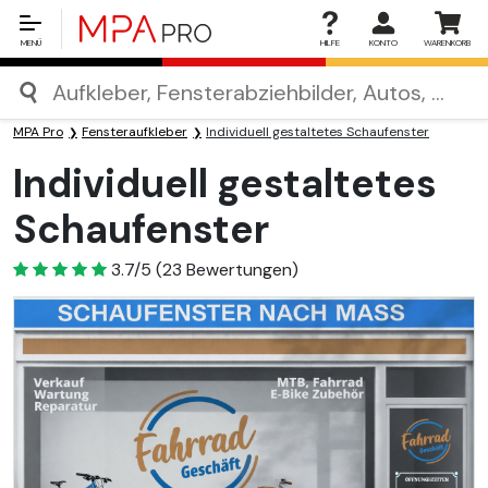
MENÜ
HILFE
KONTO
WARENKORB
MPA Pro
Fensteraufkleber
Individuell gestaltetes Schaufenster
Individuell gestaltetes
Schaufenster
3.7
3.7/5
(
23
Bewertungen)