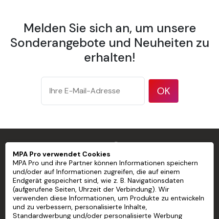
Markenimage zu fördern und die Aufmerksamkeit der
Kunden in stark frequentierten Bereichen zu erregen.
Melden Sie sich an, um unsere
Wie gestalten Sie Ihre individuell
Sonderangebote und Neuheiten zu
gestaltete
erhalten!
Schaufensterdekoration?
Das Erstellen einer individuell gestalteten
OK
Schaufensterdekoration
ist eine hervorragende
Möglichkeit, für Ihr Unternehmen zu werben und die
Aufmerksamkeit der Passanten auf sich zu ziehen. Hier
sind einige Schritte, die Sie befolgen sollten, um Ihre
individuell gestaltete
Schaufensterdekoration
zu
MPA PRO SPEZIALIST FÜR PROFESSIONELLE
MPA Pro verwendet Cookies
erstellen:
MARKIERUNGEN
MPA Pro und ihre Partner können Informationen speichern
und/oder auf Informationen zugreifen, die auf einem
Definieren Sie Ihr Ziel: Bevor Sie mit der Gestaltung
Endgerät gespeichert sind, wie z. B. Navigationsdaten
MPA PRO
Ihres individuell gestalteten
Schaufensters
(aufgerufene Seiten, Uhrzeit der Verbindung). Wir
beginnen, sollten Sie sich überlegen, welches Ziel
verwenden diese Informationen, um Produkte zu entwickeln
UNSERE DIENSTLEISTUNGEN
und zu verbessern, personalisierte Inhalte,
Sie erreichen möchten. Möchten Sie eine
Standardwerbung und/oder personalisierte Werbung