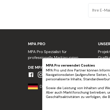
MPA PRO
UNSER
MPA Pro Spezialist für
Projek
professionelle Markierungen
Grafik
Einen 
MPA Pro verwendet Cookies
DIE MPA-GEMEINSCHAFT
Einen 
MPA Pro und ihre Partner können Informa
Navigationsdaten (aufgerufene Seiten, 
Profes
personalisierte Inhalte, Standardwerbu
Händl
Deutschland
Treue
Sowie die Leistung von Inhalten und Wer
Aber auch Marktforschung betreiben, u
Spons
Geschäftsaktivitäten zu verfolgen, die 