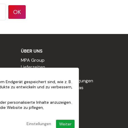
OK
ÜBER UNS
MPA Group
Lieferzeiten
Unsere Verpflichtungen
Allgemeine Geschäftsbedingungen
m Endgerät gespeichert sind, wie z. B.
dukte zu entwickeln und zu verbessern,
Nutzungsbedingungen für das
Treueprogramm
Cookie-Richtlinie
er personalisierte Inhalte anzuzeigen.
die Website zu pflegen,
Rechtliche Hinweise
Einstellungen
Weiter