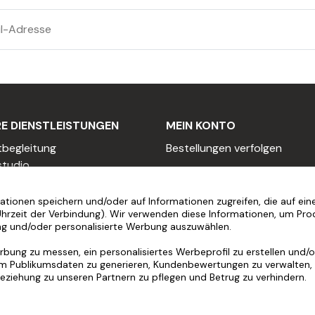
E DIENSTLEISTUNGEN
MEIN KONTO
tbegleitung
Bestellungen verfolgen
studio
HILFE
Grafikdesigner einstellen
Texter einstellen
Installationsvideos
tionen speichern und/oder auf Informationen zugreifen, die auf eine
Uhrzeit der Verbindung). Wir verwenden diese Informationen, um Pro
sionelles Angebot
Häufig gestellte Fragen
ng und/oder personalisierte Werbung auszuwählen.
er werden
Service nach dem Kauf
programm
Hilfe vor der Bestellung
bung zu messen, ein personalisiertes Werbeprofil zu erstellen und/od
m Publikumsdaten zu generieren, Kundenbewertungen zu verwalten, 
oring-Programm
Beziehung zu unseren Partnern zu pflegen und Betrug zu verhindern.