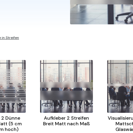
 in Streifen
r 2 Dünne
Aufkleber 2 Streifen
Visualisier
Matt (5 cm
Breit Matt nach Maß
Mattsch
cm hoch)
Glaswä