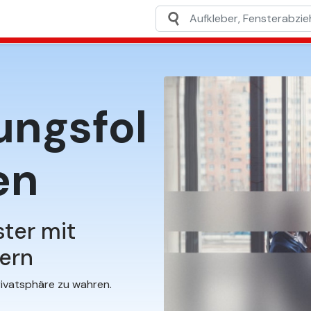
ungsfol
fen
ster mit
tern
rivatsphäre zu wahren.