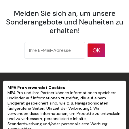
Personalisierte Tapete PVC-freie
Melden Sie sich an, um unsere
vorgeklebte Wandtapete
Sonderangebote und Neuheiten zu
Breite einer Bahn 600 mm
erhalten!
Überlappung 10 mm auf jeder Bahn
Gewicht 175 g/m² nach ISO 536 Testmethode
OK
Dicke 177 µm/7 mil gemäß ISO 534 Testmethode
Opazität 94 % nach dem TAPPI T 425-Testverfahren
Helligkeit 83 % gemäß ISO 2470 Testmethode.
MPA PRO SPEZIALIST FÜR PROFESSIONELLE
MPA Pro verwendet Cookies
MARKIERUNGEN
MPA Pro und ihre Partner können Informationen speichern
Finish Matt
und/oder auf Informationen zugreifen, die auf einem
Endgerät gespeichert sind, wie z. B. Navigationsdaten
Temperatur im Betrieb 15 bis 30 °C
MPA PRO
(aufgerufene Seiten, Uhrzeit der Verbindung). Wir
verwenden diese Informationen, um Produkte zu entwickeln
Luftfeuchtigkeit im Betrieb 15 bis 80 % rel.
UNSERE DIENSTLEISTUNGEN
und zu verbessern, personalisierte Inhalte,
Standardwerbung und/oder personalisierte Werbung
Nicht entflammbar Zertifiziert nach den