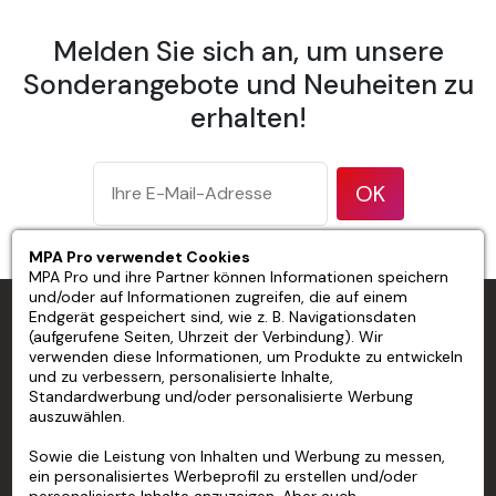
Maß
Melden Sie sich an, um unsere
Streifenbreite 600 mm
Sonderangebote und Neuheiten zu
erhalten!
Überlappung Stoß an Stoß
Gewicht 175 g/m² gemäß ISO 536-Testmethode
OK
Dicke 177 Mikrometer/7 Mil gemäß ISO 534-
Testmethode
MPA Pro verwendet Cookies
Opazität 94 % gemäß TAPPI T 425-Testmethode
MPA Pro und ihre Partner können Informationen speichern
und/oder auf Informationen zugreifen, die auf einem
Helligkeit 83 % gemäß ISO 2470-Testmethode
MPA PRO SPEZIALIST FÜR PROFESSIONELLE
Endgerät gespeichert sind, wie z. B. Navigationsdaten
(aufgerufene Seiten, Uhrzeit der Verbindung). Wir
MARKIERUNGEN
verwenden diese Informationen, um Produkte zu entwickeln
Oberflächenbeschaffenheit: matt
und zu verbessern, personalisierte Inhalte,
Standardwerbung und/oder personalisierte Werbung
Betriebstemperatur: 15 bis 30 °C
MPA PRO
auszuwählen.
Luftfeuchtigkeit bei Betrieb: 15 bis 80 % relative
UNSERE DIENSTLEISTUNGEN
Sowie die Leistung von Inhalten und Werbung zu messen,
Luftfeuchtigkeit
ein personalisiertes Werbeprofil zu erstellen und/oder