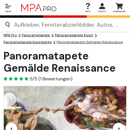
MENÜ
HILFE
KONTO
WARENKORB
MPA Pro
Panoramatapete
Panoramatapete Kunst
Panoramatapete Kunstwerke
Panoramatapete Gemälde Renaissance
Panoramatapete
Gemälde Renaissance
5
5/5
(
1
Bewertungen)
<
>