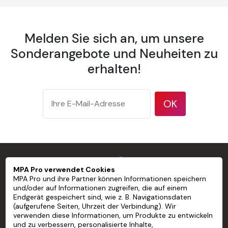
Pre-glued PVC-free custom
wallpaper
Strip width
600 mm
Melden Sie sich an, um unsere
Edge-to-
Sonderangebote und Neuheiten zu
Recouvrement
edge
erhalten!
175 g/m²
according
Weight
to ISO
OK
536 test
method
177
microns/7
mil
MPA PRO SPEZIALIST FÜR PROFESSIONELLE
Thickness
according
MPA Pro verwendet Cookies
MARKIERUNGEN
MPA Pro und ihre Partner können Informationen speichern
to ISO
und/oder auf Informationen zugreifen, die auf einem
534 test
Endgerät gespeichert sind, wie z. B. Navigationsdaten
MPA PRO
method
(aufgerufene Seiten, Uhrzeit der Verbindung). Wir
verwenden diese Informationen, um Produkte zu entwickeln
94 %
UNSERE DIENSTLEISTUNGEN
und zu verbessern, personalisierte Inhalte,