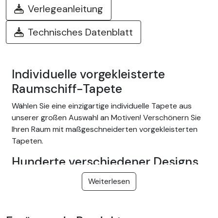
Verlegeanleitung
Technisches Datenblatt
Individuelle vorgekleisterte
Raumschiff-Tapete
Wählen Sie eine einzigartige individuelle Tapete aus
unserer großen Auswahl an Motiven! Verschönern Sie
Ihren Raum mit maßgeschneiderten vorgekleisterten
Tapeten.
Hunderte verschiedener Designs
Wählen Sie aus unserem breiten Sortiment an einfach
Weiterlesen
anzubringenden Kleistertapeten mit Themen wie
tropischer Dschungel, Natur, Fantasie, Kinder, Textur,
Landschaft ... und vieles mehr! Wir bieten Designs für