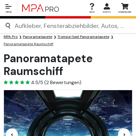
MENÜ
HILFE
KONTO
WARENKORB
MPA Pro
Panoramatapete
Trompe l'oeil Panoramatapete
Panoramatapete Raumschiff
Panoramatapete
Raumschiff
4.5
4.5/5
(
2
Bewertungen)
<
>