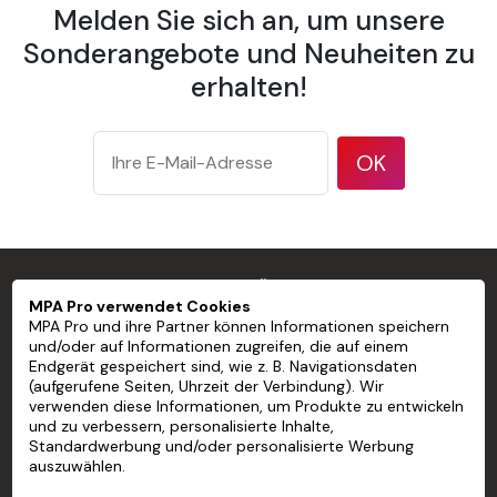
Melden Sie sich an, um unsere
Breite einer Bahn 600 mm
Sonderangebote und Neuheiten zu
erhalten!
Überlappung 10 mm auf jeder Bahn
Gewicht 175 g/m² nach ISO 536 Testmethode
OK
Dicke 177 µm/7 mil gemäß ISO 534 Testmethode
Opazität 94 % nach dem TAPPI T 425-Testverfahren
Helligkeit 83 % gemäß ISO 2470 Testmethode.
MPA PRO SPEZIALIST FÜR PROFESSIONELLE
Finish Matt
MPA Pro verwendet Cookies
MARKIERUNGEN
MPA Pro und ihre Partner können Informationen speichern
Temperatur im Betrieb 15 bis 30 °C
und/oder auf Informationen zugreifen, die auf einem
Endgerät gespeichert sind, wie z. B. Navigationsdaten
MPA PRO
(aufgerufene Seiten, Uhrzeit der Verbindung). Wir
Luftfeuchtigkeit im Betrieb 15 bis 80 % rel.
verwenden diese Informationen, um Produkte zu entwickeln
UNSERE DIENSTLEISTUNGEN
und zu verbessern, personalisierte Inhalte,
Nicht entflammbar Zertifiziert nach den
Standardwerbung und/oder personalisierte Werbung
Brandschutznormen Klasse A B1 EN 13501 und M1.
auszuwählen.
MEIN KONTO