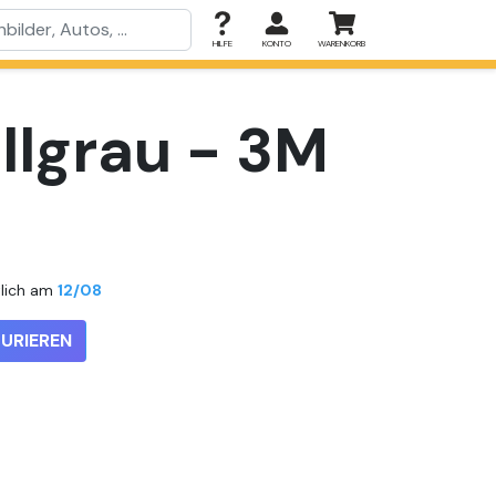
HILFE
KONTO
WARENKORB
llgrau - 3M
tlich am
12/08
URIEREN