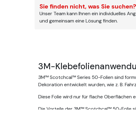
Sie finden nicht, was Sie suchen
Unser Team kann Ihnen ein individuelles An
und gemeinsam eine Lösung finden.
3M-Klebefolienanwendu
3M™ Scotchcal™ Series 50-Folien sind formsta
Dekoration entwickelt wurden, wie z. B. Fah
Diese Folie wird nur für flache Oberflächen 
Die Vorteile der 3M™ Scotchcal™ 50-Folie si
Permanenter Klebstoff
Wasser- und feuchtigkeitsbeständig