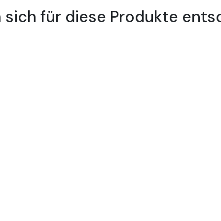
sich für diese Produkte ents
0 Premium-Vinyl-Schneidfolie für
le, kalandrierte, opake Vinylfolien, die für jede Art von mitt
ftungen, Schilder, Fenster- oder Displaydekorationen.
empfohlen.
ymer