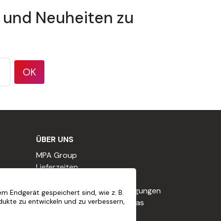
 und Neuheiten zu
estrichene Oberflächen.
OK
eine Luftfeuchtigkeit von weniger als 80%.
ÜBER UNS
MPA Group
Lieferzeiten
Unsere Verpflichtungen
 ist. Das Produkt sollte flüssig sein, nicht
Allgemeine Geschäftsbedingungen
m Endgerät gespeichert sind, wie z. B.
 zu sauer noch zu alkalisch).
dukte zu entwickeln und zu verbessern,
Nutzungsbedingungen für das
Treueprogramm