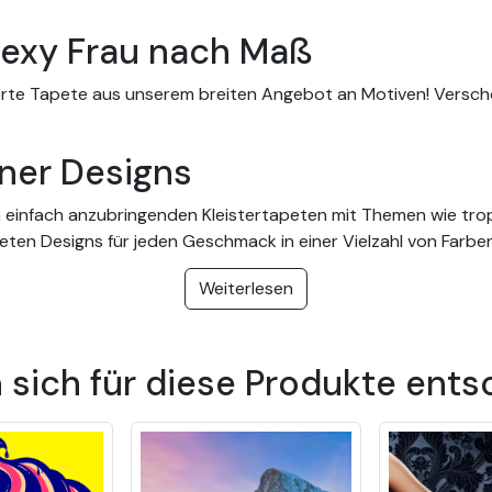
Sexy Frau nach Maß
erte Tapete aus unserem breiten Angebot an Motiven! Verschö
ner Designs
einfach anzubringenden Kleistertapeten mit Themen wie tropis
bieten Designs für jeden Geschmack in einer Vielzahl von Farbe
er und Küchen sowie für Unternehmen und Büros.
Weiterlesen
peten mit einfacher Anbring
assen sich leicht anbringen. Sie können Ihre Tapete nach Ma
sich für diese Produkte ents
en nicht einmal Klebstoff! Unsere Tapeten sind alle mit Kleis
 in Innenräumen über 20 Jahre betragen kann.
Tapete