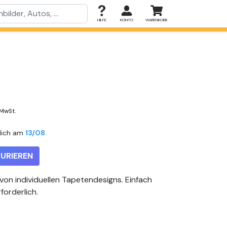
HILFE
KONTO
WARENKORB
 MwSt.
lich am
13/08
URIEREN
 von individuellen Tapetendesigns. Einfach
forderlich.