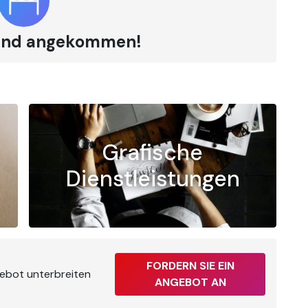
 sind angekommen!
Grafische
Dienstleistungen
?
FORDERN SIE EIN
gebot unterbreiten
ANGEBOT AN