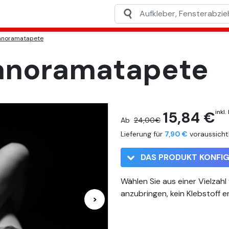
Panoramatapete
Panoramatapete
15,84 €
inkl.
Ab
24,00€
Lieferung für
7,90 €
voraussicht
DAS PRODUKT KONFIG
Wählen Sie aus einer Vielzahl
anzubringen, kein Klebstoff er
>