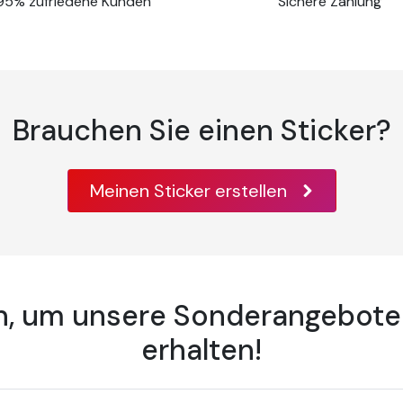
95% zufriedene Kunden
Sichere Zahlung
de
hode
erfahren
Brauchen Sie einen Sticker?
e.
Meinen Sticker erstellen
andschutznormen Klasse A B1 EN 13501 und M1.
an, um unsere Sonderangebote
erhalten!