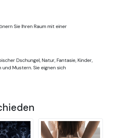
nern Sie Ihren Raum mit einer
cher Dschungel, Natur, Fantasie, Kinder,
n und Mustern. Sie eignen sich
ung
ß bestellen, entsprechend den Abmessungen
chieden
ter vorbeschichtet. Diese Tapete zeichnet