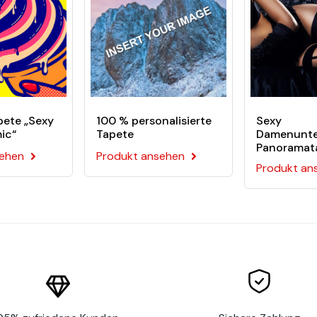
feuchten Sie einfach die Rückseite des Motivs
undlicher ist
endige Farben
die Tapete einfach an Ihrer Wand anzubringen. Dieses Kit enthä
pete „Sexy
100 % personalisierte
Sexy
ic“
Tapete
Damenunte
Panoramat
sehen
Produkt ansehen
Produkt an
PVC-freie vorgeklebte Wandtapete