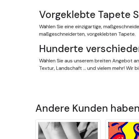
Vorgeklebte Tapete 
Wählen Sie eine einzigartige, maßgeschneid
maßgeschneiderten, vorgeklebten Tapete.
Hunderte verschiede
Wählen Sie aus unserem breiten Angebot an 
Textur, Landschaft ... und vielem mehr! Wir 
gleichermaßen für Kinderzimmer, Wohnzimm
Maßgeschneiderte Ta
Unsere Tapeten passen in jeden Raum und l
Andere Kunden haben 
Ihrer Wand oder Ihres Raums. Und Sie brauch
sich auch durch ihre Langlebigkeit aus, die
Die Vorteile unserer 