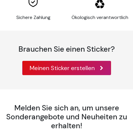
Widerstand
Innen und Außen
Dicke
80 µm
Anwendungsfläche
Ebene Oberfläche
Sichere Zahlung
Ökologisch verantwortlich
Glas, Metall,
lackiertes Holz,
Farbe, einige
Anwendungssubstrate
Hartkunststoffe,
Brauchen Sie einen Sticker?
Aluminium, Metall,
Acryl,
Temperatur der
Meinen Sticker erstellen
10°C bis 30°C
Anwendung
Temperaturbeständigkeit
-40°C bis +90°C
Gewellte oder
sehr
Melden Sie sich an, um unsere
unregelmäßige
Sonderangebote und Neuheiten zu
Oberflächen
erhalten!
oder solche mit
Elementen wie