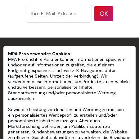
großen Nieten
oder
OK
Bolzenköpfen.
Substrate, die
keine saubere
und glatte
Grenzen der Nutzung
MPA PRO SPEZIALIST FÜR PROFESSIONELLE
Oberfläche oder
MPA Pro verwendet Cookies
MARKIERUNGEN
eine geringe
MPA Pro und ihre Partner können Informationen speichern
Kohäsion
und/oder auf Informationen zugreifen, die auf einem
Endgerät gespeichert sind, wie z. B. Navigationsdaten
zwischen Farbe
MPA PRO
(aufgerufene Seiten, Uhrzeit der Verbindung). Wir
und Untergrund
verwenden diese Informationen, um Produkte zu entwickeln
UNSERE DIENSTLEISTUNGEN
aufweisen.
und zu verbessern, personalisierte Inhalte,
Standardwerbung und/oder personalisierte Werbung
Rostfreier Stahl
auszuwählen.
MEIN KONTO
Flexible
Untergründe
Sowie die Leistung von Inhalten und Werbung zu messen,
HILFE
ein personalisiertes Werbeprofil zu erstellen und/oder
Dreidimensionale
personalisierte Inhalte anzuzeigen. Aber auch
ÜBER UNS
Oberflächen
Marktforschung betreiben, um Publikumsdaten zu
generieren, Kundenbewertungen zu verwalten, die Website
Ratschläge für die Verwendung
zu pflegen, Geschäftsaktivitäten zu verfolgen, die Beziehung