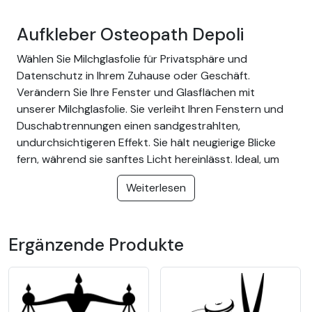
Aufkleber Osteopath Depoli
Wählen Sie Milchglasfolie für Privatsphäre und
Datenschutz in Ihrem Zuhause oder Geschäft.
Verändern Sie Ihre Fenster und Glasflächen mit
unserer Milchglasfolie. Sie verleiht Ihren Fenstern und
Duschabtrennungen einen sandgestrahlten,
undurchsichtigeren Effekt. Sie hält neugierige Blicke
fern, während sie sanftes Licht hereinlässt. Ideal, um
Ihre Privatsphäre zu wahren, ohne den Raum zu
Weiterlesen
verdunkeln, und um Sie vor Blicken von außen zu
schützen.
Die Vorteile von Milchglasfolie:
Ergänzende Produkte
Blendlicht aus der Nähe und Ferne wird
abgeschirmt
Licht kann durchdringen