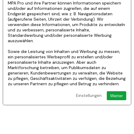
MPA Pro und ihre Partner können Informationen speichern
und/oder auf Informationen zugreifen, die auf einem
Endgerät gespeichert sind, wie z. B. Navigationsdaten
(aufgerufene Seiten, Uhrzeit der Verbindung). Wir
verwenden diese Informationen, um Produkte zu entwickeln
und zu verbessern, personalisierte Inhalte,
Standardwerbung und/oder personalisierte Werbung
auszuwählen.
Sowie die Leistung von Inhalten und Werbung zu messen,
ein personalisiertes Werbeprofil zu erstellen und/oder
personalisierte Inhalte anzuzeigen. Aber auch
Marktforschung betreiben, um Publikumsdaten zu
Schneider Logo 2
Schneider Muster-
generieren, Kundenbewertungen zu verwalten, die Website
Sichtschutz-
Sichtschutz-
zu pflegen, Geschäftsaktivitäten zu verfolgen, die Beziehung
Fensterfolie
Fensterfolie
zu unseren Partnern zu pflegen und Betrug zu verhindern.
‹ Précédent
1
2
Suivant ›
Einstellungen
Weiter