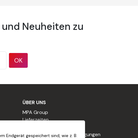
 und Neuheiten zu
estrichene Oberflächen.
OK
eine Luftfeuchtigkeit von weniger als 80%.
ÜBER UNS
MPA Group
Lieferzeiten
Unsere Verpflichtungen
Allgemeine Geschäftsbedingungen
m Endgerät gespeichert sind, wie z. B.
 ist. Das Produkt sollte flüssig sein, nicht