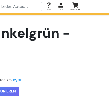
HILFE
KONTO
WARENKORB
unkelgrün -
tlich am
12/08
URIEREN