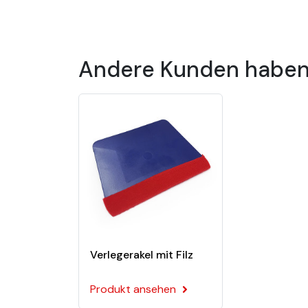
Permanenter Klebstoff
Wasser- und feuchtigkeitsbeständig
Referenz 3M 5078A
Andere Kunden haben 
3M Scotchcal™ Series 5
Beschriftungen
3M Scotchcal Series 50-Folien sind formstabi
entwickelt wurden, wie z. B. Fahrzeugbeschri
Diese Folie wird nur für ebene Oberflächen 
Technische Daten
Verlegerakel mit Filz
Material
PVC
Herstellungsprozess
Kalandriertes Pol
Produkt ansehen
Material
PVC