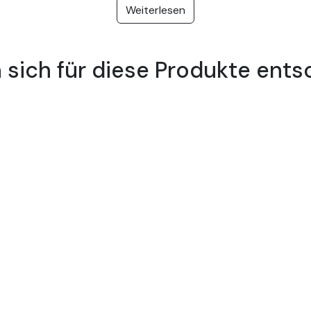
Weiterlesen
sich für diese Produkte ents
0 Premium-Vinyl-Schneidfolie für
le, kalandrierte, opake Vinylfolien, die für jede Art von mitt
ftungen, Schilder, Fenster- oder Displaydekorationen.
empfohlen.
ymer