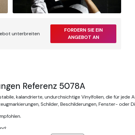
?
FORDERN SIE EIN
gebot unterbreiten
ANGEBOT AN
ngen Referenz 5078A
bile, kalandrierte, undurchsichtige Vinylfolien, die für jede 
rzeugmarkierungen, Schilder, Beschilderungen, Fenster- oder D
empfohlen.
nd: