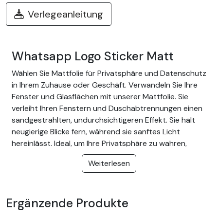
Verlegeanleitung
Whatsapp Logo Sticker Matt
Wählen Sie Mattfolie für Privatsphäre und Datenschutz
in Ihrem Zuhause oder Geschäft. Verwandeln Sie Ihre
Fenster und Glasflächen mit unserer Mattfolie. Sie
verleiht Ihren Fenstern und Duschabtrennungen einen
sandgestrahlten, undurchsichtigeren Effekt. Sie hält
neugierige Blicke fern, während sie sanftes Licht
hereinlässt. Ideal, um Ihre Privatsphäre zu wahren,
ohne den Raum zu verdunkeln, und um Sie vor Blicken
Weiterlesen
von außen zu schützen.
Der Vorteil von Mattfolie:
Ergänzende Produkte
Blendet zu viel Licht aus der Nähe und Ferne aus
Lässt Licht durch