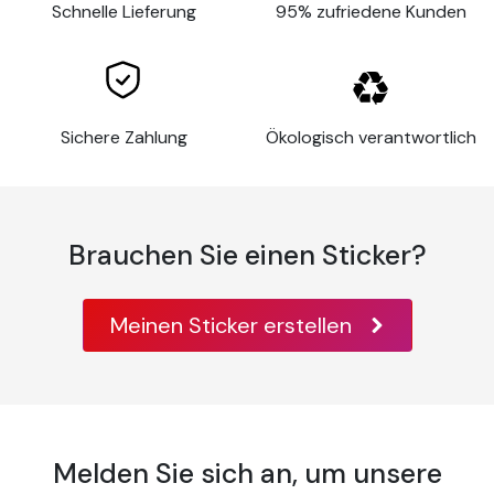
Schnelle Lieferung
95% zufriedene Kunden
Widerstand
Innen und Außen
Dicke
80 µm
Anwendungsfläche
Ebene Oberfläche
Glas, Metall,
lackiertes Holz,
Sichere Zahlung
Ökologisch verantwortlich
Farbe, einige
Anwendungssubstrate
Hartkunststoffe,
Aluminium, Metall,
Acryl,
Brauchen Sie einen Sticker?
Temperatur der
10°C bis 30°C
Anwendung
Meinen Sticker erstellen
Temperaturbeständigkeit
-40°C bis +90°C
Gewellte oder
sehr
unregelmäßige
Oberflächen
Melden Sie sich an, um unsere
oder solche mit