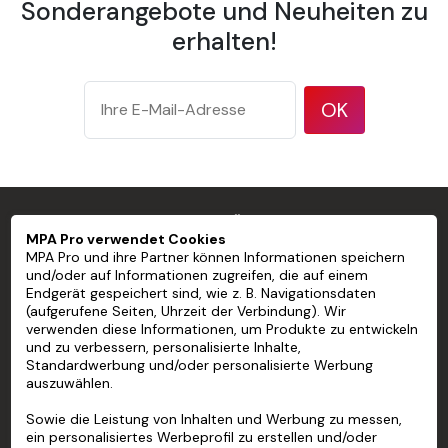
Sonderangebote und Neuheiten zu
Elementen wie
erhalten!
großen Nieten
oder
Bolzenköpfen.
Substrate, die
OK
keine saubere
und glatte
Grenzen der Nutzung
Oberfläche oder
eine geringe
MPA PRO SPEZIALIST FÜR PROFESSIONELLE
Kohäsion
MPA Pro verwendet Cookies
MARKIERUNGEN
zwischen Farbe
MPA Pro und ihre Partner können Informationen speichern
und Untergrund
und/oder auf Informationen zugreifen, die auf einem
Endgerät gespeichert sind, wie z. B. Navigationsdaten
aufweisen.
MPA PRO
(aufgerufene Seiten, Uhrzeit der Verbindung). Wir
Rostfreier Stahl
verwenden diese Informationen, um Produkte zu entwickeln
UNSERE DIENSTLEISTUNGEN
Flexible
und zu verbessern, personalisierte Inhalte,
Standardwerbung und/oder personalisierte Werbung
Untergründe
auszuwählen.
MEIN KONTO
Dreidimensionale
Oberflächen
Sowie die Leistung von Inhalten und Werbung zu messen,
HILFE
ein personalisiertes Werbeprofil zu erstellen und/oder